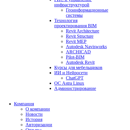
инфраструктурой
Геоинформационные
системы
Технология
проектирования BIM
Revit Architecture
Revit Structure
Revit MEP
Autodesk Navisworks
ARCHICAD
Pilot-BIM
Autodesk Revit
Курсы для мебельщиков
ИИ и Нейросети
ChatGPT
ОС Astra Linux
Администрирование
Компания
О компании
Новости
История
Авторизации
Отзывы