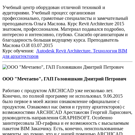
Учебный центр оборудован отличной техникой и
аудиториями. Учебный процесс организован
профессионально, грамотные специалисты и замечательный
преподаватель Ольга Маслова. Курс Revit Architecture 2015
знатоком, профессионалом. Материал подавался подробно,
интересно и интенсивно, глубоко. Спасибо организаторам и
благодарность большая ведущему курса. Преподаватель
Маслова О.И 03.07.2015
Курс обучения:
Autodesk Revit Architecture. Технология BIM
для архитекторов
ООО "Мечтаево", ГАП Головяшкин Дмитрий Петрович
Работаю с продуктом ARCHICAD уже несколько лет.
Конечно, по полной программу не использовал. 9.06.2015
было первое в моей жизни ознакомление официальное с
продуктом. Ознакомил нас (меня и группу архитекторов) с
возможностями ARCHICAD Арестакесян Георгий Ларисович,
руководитель направления GRAPHISOFT. Особенно
заинтересовала 3D-графика и ее возможность с высылаемым
пакетом BIM Заказчику. Есть, конечно, неиспользованные
моменты, но думаю, что и с нашей помощью ARCHICAD