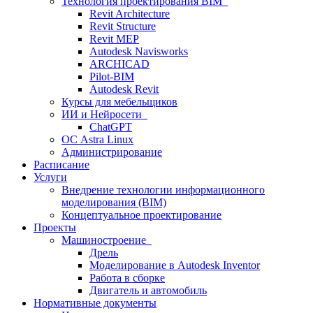
Технология проектирования BIM
Revit Architecture
Revit Structure
Revit MEP
Autodesk Navisworks
ARCHICAD
Pilot-BIM
Autodesk Revit
Курсы для мебельщиков
ИИ и Нейросети
ChatGPT
ОС Astra Linux
Администрирование
Расписание
Услуги
Внедрение технологии информационного
моделирования (BIM)
Концептуальное проектирование
Проекты
Машиностроение
Дрель
Моделирование в Autodesk Inventor
Работа в сборке
Двигатель и автомобиль
Нормативные документы