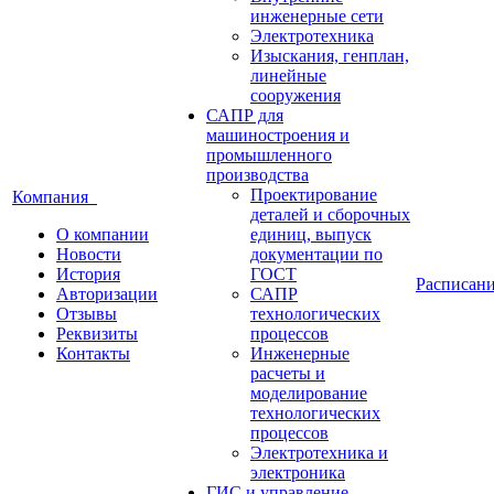
инженерные сети
Электротехника
Изыскания, генплан,
линейные
сооружения
САПР для
машиностроения и
промышленного
производства
Проектирование
Компания
деталей и сборочных
О компании
единиц, выпуск
Новости
документации по
История
ГОСТ
Расписан
Авторизации
САПР
Отзывы
технологических
Реквизиты
процессов
Контакты
Инженерные
расчеты и
моделирование
технологических
процессов
Электротехника и
электроника
ГИС и управление