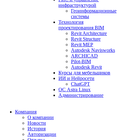
инфраструктурой
Геоинформационные
системы
Технология
проектирования BIM
Revit Architecture
Revit Structure
Revit MEP
Autodesk Navisworks
ARCHICAD
Pilot-BIM
Autodesk Revit
Курсы для мебельщиков
ИИ и Нейросети
ChatGPT
ОС Astra Linux
Администрирование
Компания
О компании
Новости
История
Авторизации
Отзывы