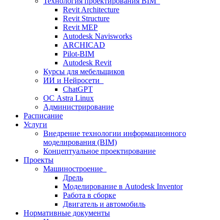
Технология проектирования BIM
Revit Architecture
Revit Structure
Revit MEP
Autodesk Navisworks
ARCHICAD
Pilot-BIM
Autodesk Revit
Курсы для мебельщиков
ИИ и Нейросети
ChatGPT
ОС Astra Linux
Администрирование
Расписание
Услуги
Внедрение технологии информационного
моделирования (BIM)
Концептуальное проектирование
Проекты
Машиностроение
Дрель
Моделирование в Autodesk Inventor
Работа в сборке
Двигатель и автомобиль
Нормативные документы