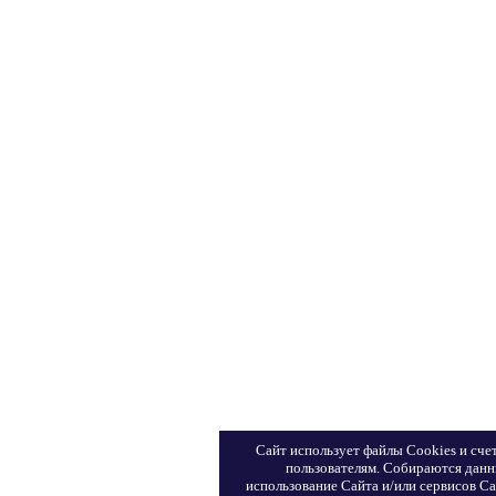
Сайт использует файлы Сookies и сче
пользователям. Собираются данн
использование Сайта и/или сервисов Са