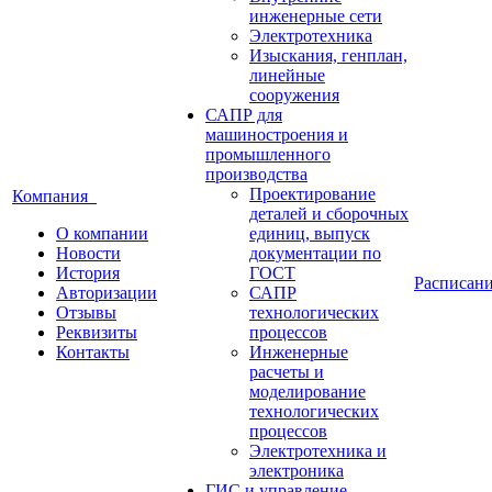
инженерные сети
Электротехника
Изыскания, генплан,
линейные
сооружения
САПР для
машиностроения и
промышленного
производства
Проектирование
Компания
деталей и сборочных
О компании
единиц, выпуск
Новости
документации по
История
ГОСТ
Расписан
Авторизации
САПР
Отзывы
технологических
Реквизиты
процессов
Контакты
Инженерные
расчеты и
моделирование
технологических
процессов
Электротехника и
электроника
ГИС и управление