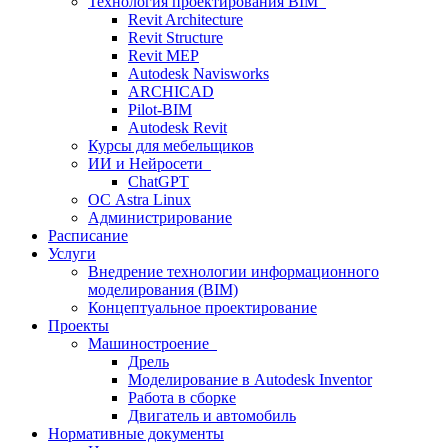
Технология проектирования BIM
Revit Architecture
Revit Structure
Revit MEP
Autodesk Navisworks
ARCHICAD
Pilot-BIM
Autodesk Revit
Курсы для мебельщиков
ИИ и Нейросети
ChatGPT
ОС Astra Linux
Администрирование
Расписание
Услуги
Внедрение технологии информационного
моделирования (BIM)
Концептуальное проектирование
Проекты
Машиностроение
Дрель
Моделирование в Autodesk Inventor
Работа в сборке
Двигатель и автомобиль
Нормативные документы