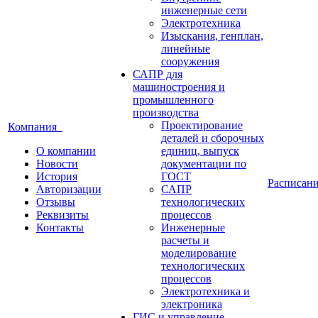
инженерные сети
Электротехника
Изыскания, генплан,
линейные
сооружения
САПР для
машиностроения и
промышленного
производства
Проектирование
Компания
деталей и сборочных
О компании
единиц, выпуск
Новости
документации по
История
ГОСТ
Расписан
Авторизации
САПР
Отзывы
технологических
Реквизиты
процессов
Контакты
Инженерные
расчеты и
моделирование
технологических
процессов
Электротехника и
электроника
ГИС и управление