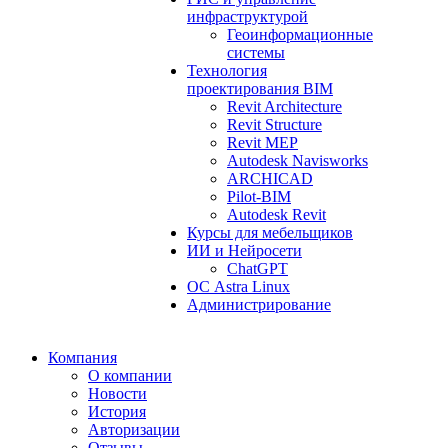
инфраструктурой
Геоинформационные
системы
Технология
проектирования BIM
Revit Architecture
Revit Structure
Revit MEP
Autodesk Navisworks
ARCHICAD
Pilot-BIM
Autodesk Revit
Курсы для мебельщиков
ИИ и Нейросети
ChatGPT
ОС Astra Linux
Администрирование
Компания
О компании
Новости
История
Авторизации
Отзывы