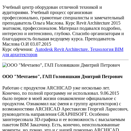
Учебный центр оборудован отличной техникой и
аудиториями. Учебный процесс организован
профессионально, грамотные специалисты и замечательный
преподаватель Ольга Маслова. Курс Revit Architecture 2015
знатоком, профессионалом. Материал подавался подробно,
интересно и интенсивно, глубоко. Спасибо организаторам и
благодарность большая ведущему курса. Преподаватель
Маслова О.И 03.07.2015
Курс обучения:
Autodesk Revit Architecture. Технология BIM
для архитекторов
ООО "Мечтаево", ГАП Головяшкин Дмитрий Петрович
Работаю с продуктом ARCHICAD уже несколько лет.
Конечно, по полной программу не использовал. 9.06.2015
было первое в моей жизни ознакомление официальное с
продуктом. Ознакомил нас (меня и группу архитекторов) с
возможностями ARCHICAD Арестакесян Георгий Ларисович,
руководитель направления GRAPHISOFT. Особенно
заинтересовала 3D-графика и ее возможность с высылаемым
пакетом BIM Заказчику. Есть, конечно, неиспользованные
моменты, но думаю, что и с нашей помощью ARCHICAD