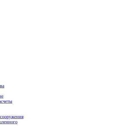
ва
ие
асчеты
 сооружения
шленного