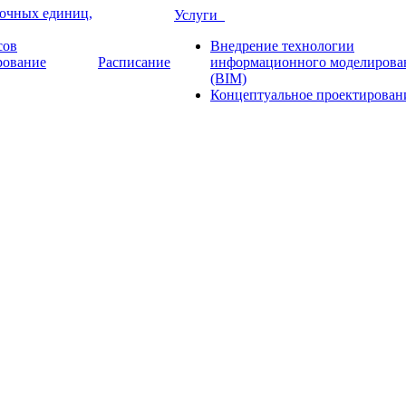
рочных единиц,
Услуги
сов
Внедрение технологии
рование
Расписание
информационного моделирова
(BIM)
Концептуальное проектирован