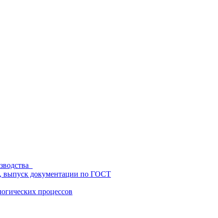
изводства
ц, выпуск документации по ГОСТ
логических процессов