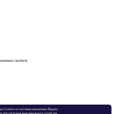
ционных систем.
лы Сookies и счетчики аналитики Яндекс
 и обеспечения максимального удобства