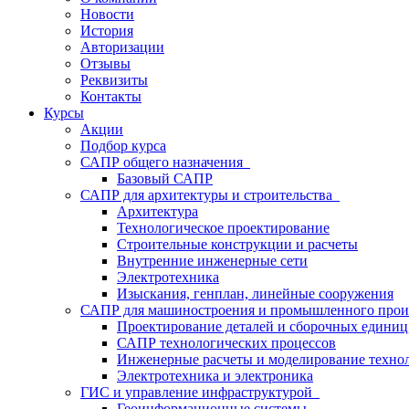
Новости
История
Авторизации
Отзывы
Реквизиты
Контакты
Курсы
Акции
Подбор курса
САПР общего назначения
Базовый САПР
САПР для архитектуры и строительства
Архитектура
Технологическое проектирование
Строительные конструкции и расчеты
Внутренние инженерные сети
Электротехника
Изыскания, генплан, линейные сооружения
САПР для машиностроения и промышленного про
Проектирование деталей и сборочных едини
САПР технологических процессов
Инженерные расчеты и моделирование техно
Электротехника и электроника
ГИС и управление инфраструктурой
Геоинформационные системы