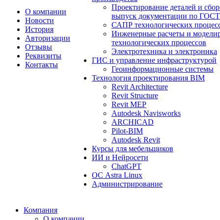
Проектирование деталей и сбо
О компании
выпуск документации по ГОСТ
Новости
САПР технологических процес
История
Инженерные расчеты и модели
Авторизации
технологических процессов
Отзывы
Электротехника и электроника
Реквизиты
ГИС и управление инфраструктурой
Контакты
Геоинформационные системы
Технология проектирования BIM
Revit Architecture
Revit Structure
Revit MEP
Autodesk Navisworks
ARCHICAD
Pilot-BIM
Autodesk Revit
Курсы для мебельщиков
ИИ и Нейросети
ChatGPT
ОС Astra Linux
Администрирование
Компания
О компании