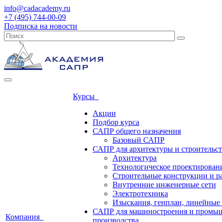
info@cadacademy.ru
+7 (495) 744-00-09
Подписка на новости
Курсы
Акции
Подбор курса
САПР общего назначения
Базовый САПР
САПР для архитектуры и строительст
Архитектура
Технологическое проектирован
Строительные конструкции и р
Внутренние инженерные сети
Электротехника
Изыскания, генплан, линейные
САПР для машиностроения и промы
Компания
производства