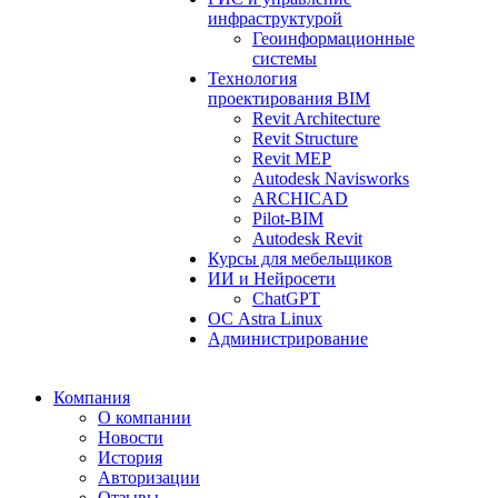
инфраструктурой
Геоинформационные
системы
Технология
проектирования BIM
Revit Architecture
Revit Structure
Revit MEP
Autodesk Navisworks
ARCHICAD
Pilot-BIM
Autodesk Revit
Курсы для мебельщиков
ИИ и Нейросети
ChatGPT
ОС Astra Linux
Администрирование
Компания
О компании
Новости
История
Авторизации
Отзывы