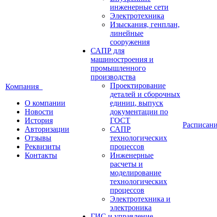
инженерные сети
Электротехника
Изыскания, генплан,
линейные
сооружения
САПР для
машиностроения и
промышленного
производства
Проектирование
Компания
деталей и сборочных
О компании
единиц, выпуск
Новости
документации по
История
ГОСТ
Расписан
Авторизации
САПР
Отзывы
технологических
Реквизиты
процессов
Контакты
Инженерные
расчеты и
моделирование
технологических
процессов
Электротехника и
электроника
ГИС и управление