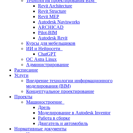
Технология проектирования BIM
Revit Architecture
Revit Structure
Revit MEP
Autodesk Navisworks
ARCHICAD
Pilot-BIM
Autodesk Revit
Курсы для мебельщиков
ИИ и Нейросети
ChatGPT
ОС Astra Linux
Администрирование
Расписание
Услуги
Внедрение технологии информационного
моделирования (BIM)
Концептуальное проектирование
Проекты
Машиностроение
Дрель
Моделирование в Autodesk Inventor
Работа в сборке
Двигатель и автомобиль
Нормативные документы