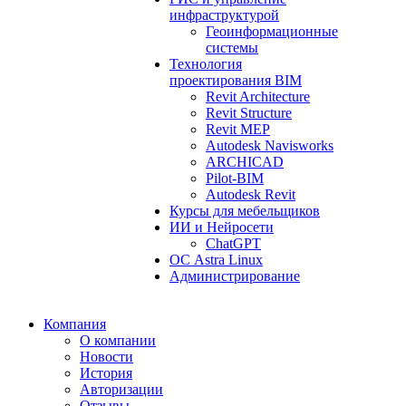
инфраструктурой
Геоинформационные
системы
Технология
проектирования BIM
Revit Architecture
Revit Structure
Revit MEP
Autodesk Navisworks
ARCHICAD
Pilot-BIM
Autodesk Revit
Курсы для мебельщиков
ИИ и Нейросети
ChatGPT
ОС Astra Linux
Администрирование
Компания
О компании
Новости
История
Авторизации
Отзывы