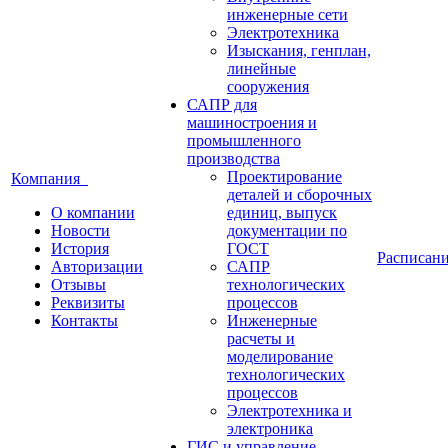
инженерные сети
Электротехника
Изыскания, генплан,
линейные
сооружения
САПР для
машиностроения и
промышленного
производства
Проектирование
Компания
деталей и сборочных
О компании
единиц, выпуск
Новости
документации по
История
ГОСТ
Расписан
Авторизации
САПР
Отзывы
технологических
Реквизиты
процессов
Контакты
Инженерные
расчеты и
моделирование
технологических
процессов
Электротехника и
электроника
ГИС и управление