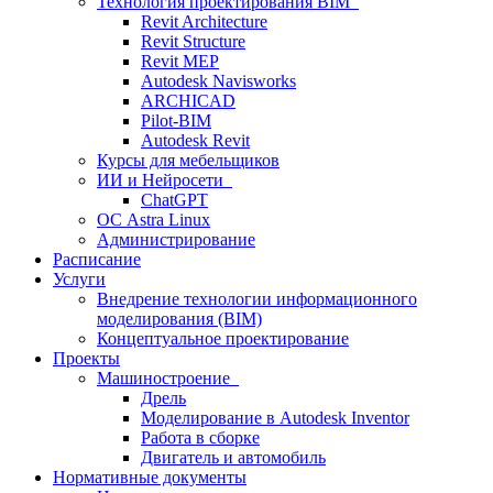
Технология проектирования BIM
Revit Architecture
Revit Structure
Revit MEP
Autodesk Navisworks
ARCHICAD
Pilot-BIM
Autodesk Revit
Курсы для мебельщиков
ИИ и Нейросети
ChatGPT
ОС Astra Linux
Администрирование
Расписание
Услуги
Внедрение технологии информационного
моделирования (BIM)
Концептуальное проектирование
Проекты
Машиностроение
Дрель
Моделирование в Autodesk Inventor
Работа в сборке
Двигатель и автомобиль
Нормативные документы