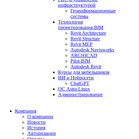
инфраструктурой
Геоинформационные
системы
Технология
проектирования BIM
Revit Architecture
Revit Structure
Revit MEP
Autodesk Navisworks
ARCHICAD
Pilot-BIM
Autodesk Revit
Курсы для мебельщиков
ИИ и Нейросети
ChatGPT
ОС Astra Linux
Администрирование
Компания
О компании
Новости
История
Авторизации
Отзывы