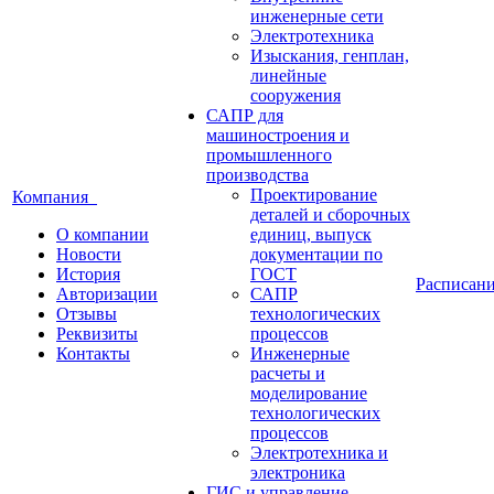
инженерные сети
Электротехника
Изыскания, генплан,
линейные
сооружения
САПР для
машиностроения и
промышленного
производства
Проектирование
Компания
деталей и сборочных
О компании
единиц, выпуск
Новости
документации по
История
ГОСТ
Расписан
Авторизации
САПР
Отзывы
технологических
Реквизиты
процессов
Контакты
Инженерные
расчеты и
моделирование
технологических
процессов
Электротехника и
электроника
ГИС и управление