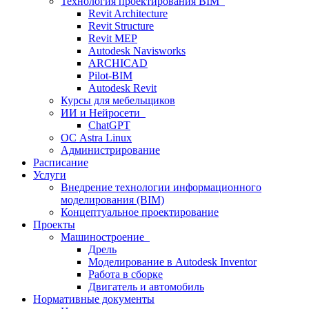
Технология проектирования BIM
Revit Architecture
Revit Structure
Revit MEP
Autodesk Navisworks
ARCHICAD
Pilot-BIM
Autodesk Revit
Курсы для мебельщиков
ИИ и Нейросети
ChatGPT
ОС Astra Linux
Администрирование
Расписание
Услуги
Внедрение технологии информационного
моделирования (BIM)
Концептуальное проектирование
Проекты
Машиностроение
Дрель
Моделирование в Autodesk Inventor
Работа в сборке
Двигатель и автомобиль
Нормативные документы