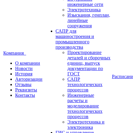
инженерные сети
Электротехника
Изыскания, генплан,
линейные
сооружения
САПР для
машиностроения и
промышленного
производства
Проектирование
Компания
деталей и сборочных
О компании
единиц, выпуск
Новости
документации по
История
ГОСТ
Расписан
Авторизации
САПР
Отзывы
технологических
Реквизиты
процессов
Контакты
Инженерные
расчеты и
моделирование
технологических
процессов
Электротехника и
электроника
ГИС и управление