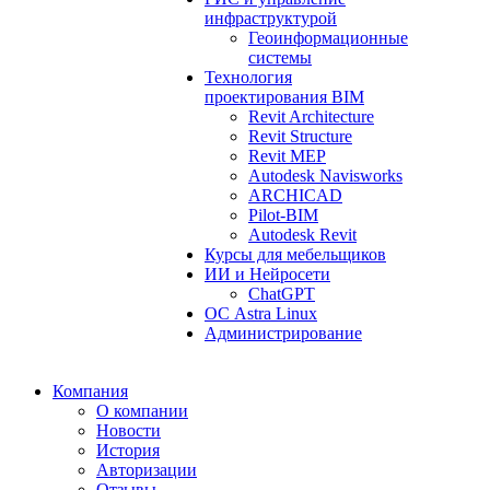
инфраструктурой
Геоинформационные
системы
Технология
проектирования BIM
Revit Architecture
Revit Structure
Revit MEP
Autodesk Navisworks
ARCHICAD
Pilot-BIM
Autodesk Revit
Курсы для мебельщиков
ИИ и Нейросети
ChatGPT
ОС Astra Linux
Администрирование
Компания
О компании
Новости
История
Авторизации
Отзывы