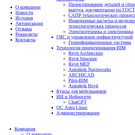
Проектирование деталей и сбо
О компании
выпуск документации по ГОСТ
Новости
САПР технологических процес
История
Инженерные расчеты и модели
Авторизации
технологических процессов
Отзывы
Электротехника и электроника
Реквизиты
ГИС и управление инфраструктурой
Контакты
Геоинформационные системы
Технология проектирования BIM
Revit Architecture
Revit Structure
Revit MEP
Autodesk Navisworks
ARCHICAD
Pilot-BIM
Autodesk Revit
Курсы для мебельщиков
ИИ и Нейросети
ChatGPT
ОС Astra Linux
Администрирование
Компания
О компании