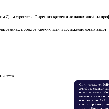
м Днем строителя! С древних времен и до наших дней эта проф
ализованных проектов, свежих идей и достижения новых высот!
1, 4 этаж
Сайт использует фай
для сбора статистики
пользователям. Собир
местоположении поль
использование Сайта 
сбор и обработку эт
узнать в
Политике ко