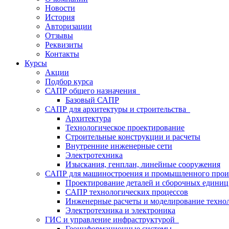
Новости
История
Авторизации
Отзывы
Реквизиты
Контакты
Курсы
Акции
Подбор курса
САПР общего назначения
Базовый САПР
САПР для архитектуры и строительства
Архитектура
Технологическое проектирование
Строительные конструкции и расчеты
Внутренние инженерные сети
Электротехника
Изыскания, генплан, линейные сооружения
САПР для машиностроения и промышленного про
Проектирование деталей и сборочных едини
САПР технологических процессов
Инженерные расчеты и моделирование техно
Электротехника и электроника
ГИС и управление инфраструктурой
Геоинформационные системы