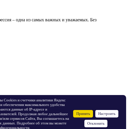
ессия – одна из самых важных и уважаемых. Без
лы Сookies и счетчики аналитики Яндекс
 и обеспечения максимального удобства
аются данные об IP-адресе и
Принять
Настроить
зователей. Продолжая любое дальнейшее
и/или сервисов Сайта, Вы соглашаетесь на
их данных. Подробнее об этом вы можете
Отклонить
нфиденциальности
.