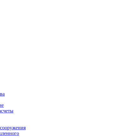
ва
ие
асчеты
 сооружения
шленного