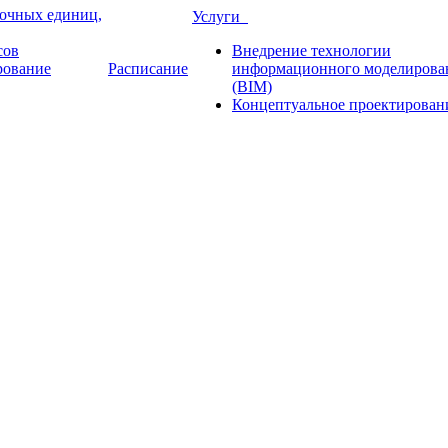
рочных единиц,
Услуги
сов
Внедрение технологии
рование
Расписание
информационного моделирова
(BIM)
Концептуальное проектирован