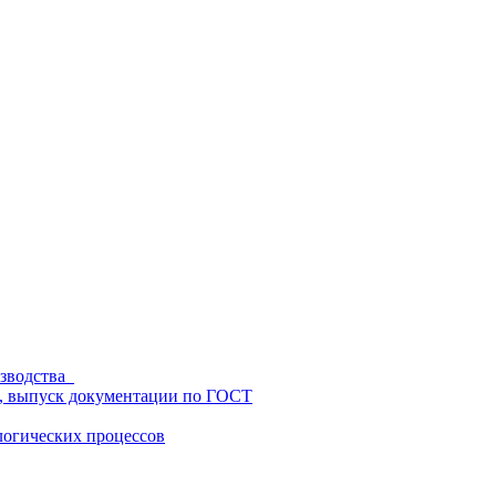
изводства
ц, выпуск документации по ГОСТ
логических процессов