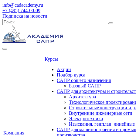
info@cadacademy.ru
+7 (495) 744-00-09
Подписка на новости
Курсы
Акции
Подбор курса
САПР общего назначения
Базовый САПР
САПР для архитектуры и строительст
Архитектура
Технологическое проектирован
Строительные конструкции и р
Внутренние инженерные сети
Электротехника
Изыскания, генплан, линейные
САПР для машиностроения и промы
Компания
производства