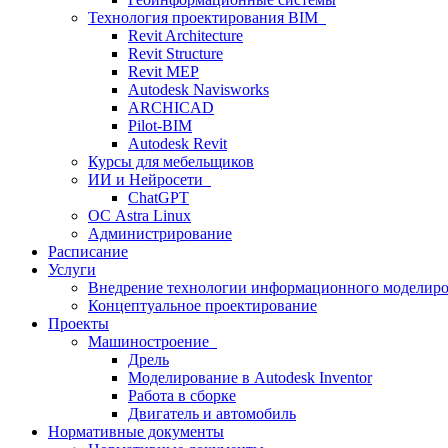
Технология проектирования BIM
Revit Architecture
Revit Structure
Revit MEP
Autodesk Navisworks
ARCHICAD
Pilot-BIM
Autodesk Revit
Курсы для мебельщиков
ИИ и Нейросети
ChatGPT
ОС Astra Linux
Администрирование
Расписание
Услуги
Внедрение технологии информационного моделиро
Концептуальное проектирование
Проекты
Машиностроение
Дрель
Моделирование в Autodesk Inventor
Работа в сборке
Двигатель и автомобиль
Нормативные документы