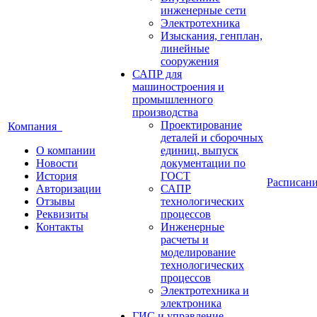
инженерные сети
Электротехника
Изыскания, генплан,
линейные
сооружения
САПР для
машиностроения и
промышленного
производства
Проектирование
Компания
деталей и сборочных
О компании
единиц, выпуск
Новости
документации по
История
ГОСТ
Расписан
Авторизации
САПР
Отзывы
технологических
Реквизиты
процессов
Контакты
Инженерные
расчеты и
моделирование
технологических
процессов
Электротехника и
электроника
ГИС и управление