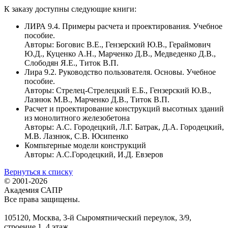
К заказу доступны следующие книги:
ЛИРА 9.4. Примеры расчета и проектирования. Учебное
пособие.
Авторы: Боговис В.Е., Гензерский Ю.В., Гераймович
Ю.Д., Куценко А.Н., Марченко Д.В., Медведенко Д.В.,
Слободян Я.Е., Титок В.П.
Лира 9.2. Руководство пользователя. Основы. Учебное
пособие.
Авторы: Стрелец-Стрелецкий Е.Б., Гензерский Ю.В.,
Лазнюк М.В., Марченко Д.В., Титок В.П.
Расчет и проектирование конструкций высотных зданий
из монолитного железобетона
Авторы: А.С. Городецкий, Л.Г. Батрак, Д.А. Городецкий,
М.В. Лазнюк, С.В. Юсипенко
Компьтерные модели конструкций
Авторы: А.С.Городецкий, И.Д. Евзеров
Вернуться к списку
© 2001-2026
Академия САПР
Все права защищены.
105120, Москва, 3-й Сыромятнический переулок, 3/9,
строение 1, 4 этаж