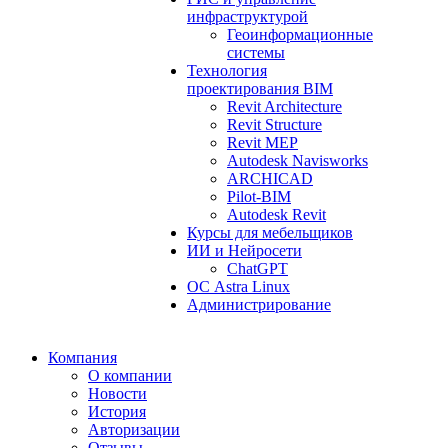
инфраструктурой
Геоинформационные
системы
Технология
проектирования BIM
Revit Architecture
Revit Structure
Revit MEP
Autodesk Navisworks
ARCHICAD
Pilot-BIM
Autodesk Revit
Курсы для мебельщиков
ИИ и Нейросети
ChatGPT
ОС Astra Linux
Администрирование
Компания
О компании
Новости
История
Авторизации
Отзывы