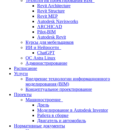
Технология проектирования BIM
Revit Architecture
Revit Structure
Revit MEP
Autodesk Navisworks
ARCHICAD
Pilot-BIM
Autodesk Revit
Курсы для мебельщиков
ИИ и Нейросети
ChatGPT
ОС Astra Linux
Администрирование
Расписание
Услуги
Внедрение технологии информационного
моделирования (BIM)
Концептуальное проектирование
Проекты
Машиностроение
Дрель
Моделирование в Autodesk Inventor
Работа в сборке
Двигатель и автомобиль
Нормативные документы