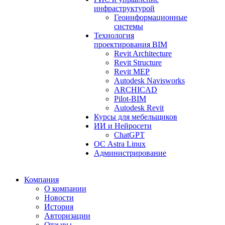
инфраструктурой
Геоинформационные
системы
Технология
проектирования BIM
Revit Architecture
Revit Structure
Revit MEP
Autodesk Navisworks
ARCHICAD
Pilot-BIM
Autodesk Revit
Курсы для мебельщиков
ИИ и Нейросети
ChatGPT
ОС Astra Linux
Администрирование
Компания
О компании
Новости
История
Авторизации
Отзывы