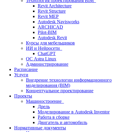
Технология проектирования BIM
Revit Architecture
Revit Structure
Revit MEP
Autodesk Navisworks
ARCHICAD
Pilot-BIM
Autodesk Revit
Курсы для мебельщиков
ИИ и Нейросети
ChatGPT
ОС Astra Linux
Администрирование
Расписание
Услуги
Внедрение технологии информационного
моделирования (BIM)
Концептуальное проектирование
Проекты
Машиностроение
Дрель
Моделирование в Autodesk Inventor
Работа в сборке
Двигатель и автомобиль
Нормативные документы