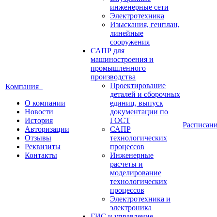
инженерные сети
Электротехника
Изыскания, генплан,
линейные
сооружения
САПР для
машиностроения и
промышленного
производства
Проектирование
Компания
деталей и сборочных
О компании
единиц, выпуск
Новости
документации по
История
ГОСТ
Расписан
Авторизации
САПР
Отзывы
технологических
Реквизиты
процессов
Контакты
Инженерные
расчеты и
моделирование
технологических
процессов
Электротехника и
электроника
ГИС и управление