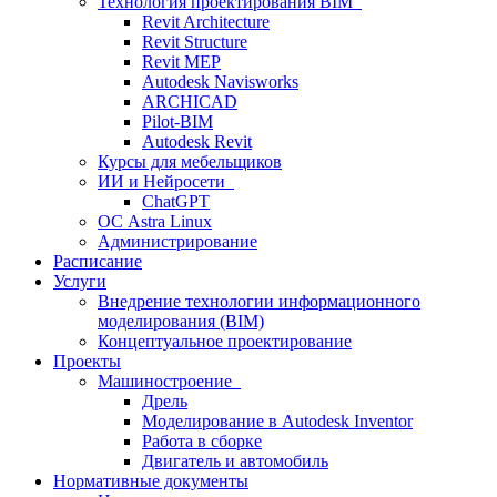
Технология проектирования BIM
Revit Architecture
Revit Structure
Revit MEP
Autodesk Navisworks
ARCHICAD
Pilot-BIM
Autodesk Revit
Курсы для мебельщиков
ИИ и Нейросети
ChatGPT
ОС Astra Linux
Администрирование
Расписание
Услуги
Внедрение технологии информационного
моделирования (BIM)
Концептуальное проектирование
Проекты
Машиностроение
Дрель
Моделирование в Autodesk Inventor
Работа в сборке
Двигатель и автомобиль
Нормативные документы