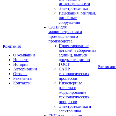
инженерные сети
Электротехника
Изыскания, генплан,
линейные
сооружения
САПР для
машиностроения и
промышленного
производства
Проектирование
Компания
деталей и сборочных
О компании
единиц, выпуск
Новости
документации по
История
ГОСТ
Расписан
Авторизации
САПР
Отзывы
технологических
Реквизиты
процессов
Контакты
Инженерные
расчеты и
моделирование
технологических
процессов
Электротехника и
электроника
ГИС и управление