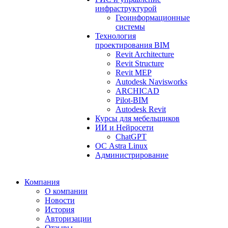
инфраструктурой
Геоинформационные
системы
Технология
проектирования BIM
Revit Architecture
Revit Structure
Revit MEP
Autodesk Navisworks
ARCHICAD
Pilot-BIM
Autodesk Revit
Курсы для мебельщиков
ИИ и Нейросети
ChatGPT
ОС Astra Linux
Администрирование
Компания
О компании
Новости
История
Авторизации
Отзывы