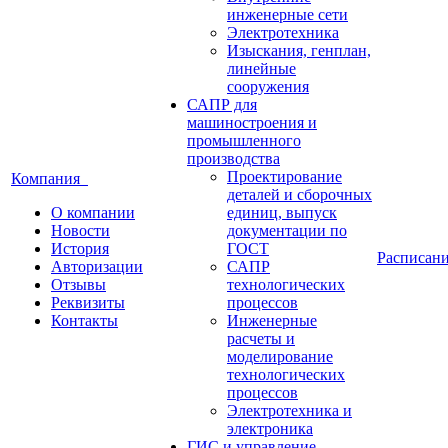
инженерные сети
Электротехника
Изыскания, генплан,
линейные
сооружения
САПР для
машиностроения и
промышленного
производства
Проектирование
Компания
деталей и сборочных
О компании
единиц, выпуск
Новости
документации по
История
ГОСТ
Расписан
Авторизации
САПР
Отзывы
технологических
Реквизиты
процессов
Контакты
Инженерные
расчеты и
моделирование
технологических
процессов
Электротехника и
электроника
ГИС и управление