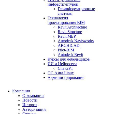
инфраструктурой
Геоинформационные
системы
Технология
проектирования BIM
Revit Architecture
Revit Structure
Revit MEP
Autodesk Navisworks
ARCHICAD
Pilot-BIM
Autodesk Revit
Курсы для мебельщиков
ИИ и Нейросети
ChatGPT
ОС Astra Linux
Администрирование
Компания
О компании
Новости
История
Авторизации
Отзывы