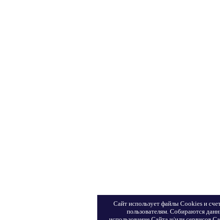
Сайт использует файлы Сookies и сче
пользователям. Собираются данн
использование Сайта и/или сервисов Са