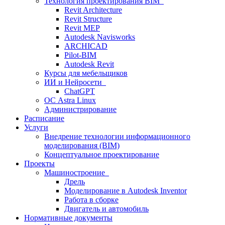
Технология проектирования BIM
Revit Architecture
Revit Structure
Revit MEP
Autodesk Navisworks
ARCHICAD
Pilot-BIM
Autodesk Revit
Курсы для мебельщиков
ИИ и Нейросети
ChatGPT
ОС Astra Linux
Администрирование
Расписание
Услуги
Внедрение технологии информационного
моделирования (BIM)
Концептуальное проектирование
Проекты
Машиностроение
Дрель
Моделирование в Autodesk Inventor
Работа в сборке
Двигатель и автомобиль
Нормативные документы