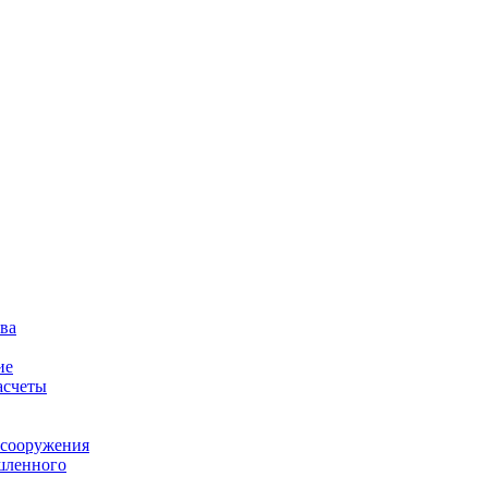
ва
ие
асчеты
 сооружения
шленного