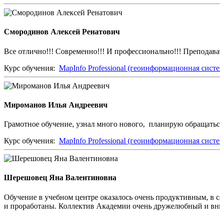
Смородинов Алексей Ренатович
Все отлично!!! Современно!!! И профессионально!!! Преподават
Курс обучения:
MapInfo Professional (геоинформационная систе
Мироманов Илья Андреевич
Грамотное обучение, узнал много нового, планирую обращатьс
Курс обучения:
MapInfo Professional (геоинформационная систе
Шерешовец Яна Валентиновна
Обучение в учебном центре оказалось очень продуктивным, в 
и проработаны. Коллектив Академии очень дружелюбный и вни