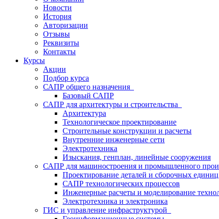
Новости
История
Авторизации
Отзывы
Реквизиты
Контакты
Курсы
Акции
Подбор курса
САПР общего назначения
Базовый САПР
САПР для архитектуры и строительства
Архитектура
Технологическое проектирование
Строительные конструкции и расчеты
Внутренние инженерные сети
Электротехника
Изыскания, генплан, линейные сооружения
САПР для машиностроения и промышленного про
Проектирование деталей и сборочных едини
САПР технологических процессов
Инженерные расчеты и моделирование техно
Электротехника и электроника
ГИС и управление инфраструктурой
Геоинформационные системы