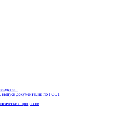
изводства
ц, выпуск документации по ГОСТ
логических процессов