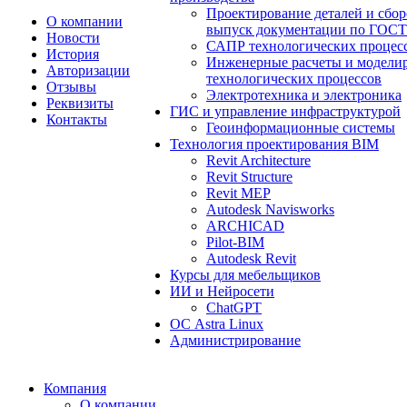
Проектирование деталей и сбо
О компании
выпуск документации по ГОСТ
Новости
САПР технологических процес
История
Инженерные расчеты и модели
Авторизации
технологических процессов
Отзывы
Электротехника и электроника
Реквизиты
ГИС и управление инфраструктурой
Контакты
Геоинформационные системы
Технология проектирования BIM
Revit Architecture
Revit Structure
Revit MEP
Autodesk Navisworks
ARCHICAD
Pilot-BIM
Autodesk Revit
Курсы для мебельщиков
ИИ и Нейросети
ChatGPT
ОС Astra Linux
Администрирование
Компания
О компании