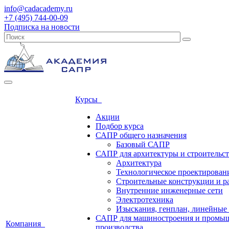
info@cadacademy.ru
+7 (495) 744-00-09
Подписка на новости
Курсы
Акции
Подбор курса
САПР общего назначения
Базовый САПР
САПР для архитектуры и строительст
Архитектура
Технологическое проектирован
Строительные конструкции и р
Внутренние инженерные сети
Электротехника
Изыскания, генплан, линейные
САПР для машиностроения и промы
Компания
производства