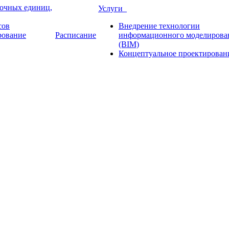
рочных единиц,
Услуги
сов
Внедрение технологии
рование
Расписание
информационного моделирова
(BIM)
Концептуальное проектирован