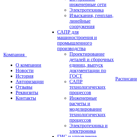
инженерные сети
Электротехника
Изыскания, генплан,
линейные
сооружения
САПР для
машиностроения и
промышленного
производства
Проектирование
Компания
деталей и сборочных
О компании
единиц, выпуск
Новости
документации по
История
ГОСТ
Расписан
Авторизации
САПР
Отзывы
технологических
Реквизиты
процессов
Контакты
Инженерные
расчеты и
моделирование
технологических
процессов
Электротехника и
электроника
ГИС и управление