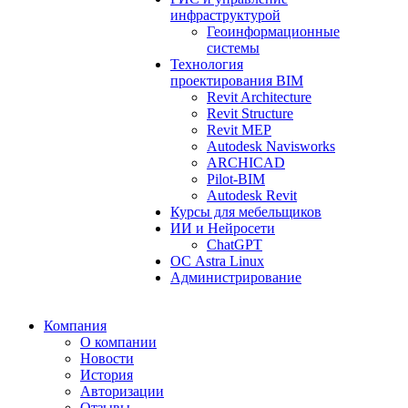
инфраструктурой
Геоинформационные
системы
Технология
проектирования BIM
Revit Architecture
Revit Structure
Revit MEP
Autodesk Navisworks
ARCHICAD
Pilot-BIM
Autodesk Revit
Курсы для мебельщиков
ИИ и Нейросети
ChatGPT
ОС Astra Linux
Администрирование
Компания
О компании
Новости
История
Авторизации
Отзывы