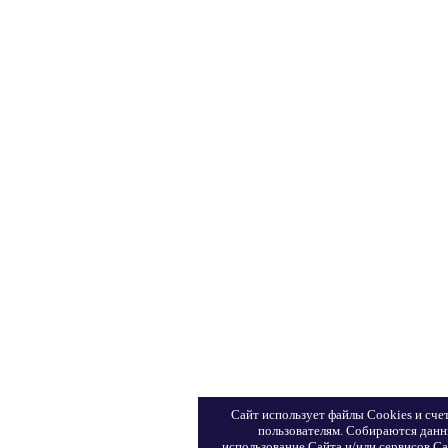
Сайт использует файлы Сookies и сче
пользователям. Собираются данн
использование Сайта и/или сервисов Са