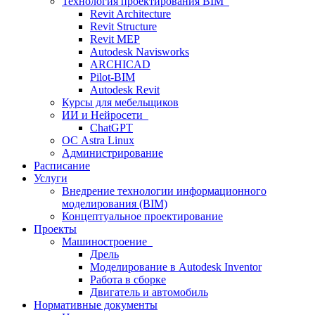
Технология проектирования BIM
Revit Architecture
Revit Structure
Revit MEP
Autodesk Navisworks
ARCHICAD
Pilot-BIM
Autodesk Revit
Курсы для мебельщиков
ИИ и Нейросети
ChatGPT
ОС Astra Linux
Администрирование
Расписание
Услуги
Внедрение технологии информационного
моделирования (BIM)
Концептуальное проектирование
Проекты
Машиностроение
Дрель
Моделирование в Autodesk Inventor
Работа в сборке
Двигатель и автомобиль
Нормативные документы