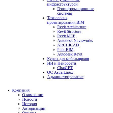
инфраструктурой
Геоинформационные
системы
Технология
проектирования BIM
Revit Architecture
Revit Structure
Revit MEP
Autodesk Navisworks
ARCHICAD
Pilot-BIM
Autodesk Revit
Курсы для мебельщиков
ИИ и Нейросети
ChatGPT
ОС Astra Linux
Администрирование
Компания
О компании
Новости
История
Авторизации
Отзывы