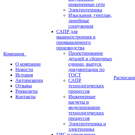
инженерные сети
Электротехника
Изыскания, генплан,
линейные
сооружения
САПР для
машиностроения и
промышленного
производства
Проектирование
Компания
деталей и сборочных
О компании
единиц, выпуск
Новости
документации по
История
ГОСТ
Расписан
Авторизации
САПР
Отзывы
технологических
Реквизиты
процессов
Контакты
Инженерные
расчеты и
моделирование
технологических
процессов
Электротехника и
электроника
ГИС и управление