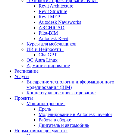
Технология проектирования BIM
Revit Architecture
Revit Structure
Revit MEP
Autodesk Navisworks
ARCHICAD
Pilot-BIM
Autodesk Revit
Курсы для мебельщиков
ИИ и Нейросети
ChatGPT
ОС Astra Linux
Администрирование
Расписание
Услуги
Внедрение технологии информационного
моделирования (BIM)
Концептуальное проектирование
Проекты
Машиностроение
Дрель
Моделирование в Autodesk Inventor
Работа в сборке
Двигатель и автомобиль
Нормативные документы