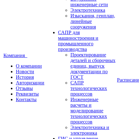
инженерные сети
Электротехника
Изыскания, генплан,
линейные
сооружения
САПР для
машиностроения и
промышленного
производства
Проектирование
Компания
деталей и сборочных
О компании
единиц, выпуск
Новости
документации по
История
ГОСТ
Расписан
Авторизации
САПР
Отзывы
технологических
Реквизиты
процессов
Контакты
Инженерные
расчеты и
моделирование
технологических
процессов
Электротехника и
электроника
ГИС и управление