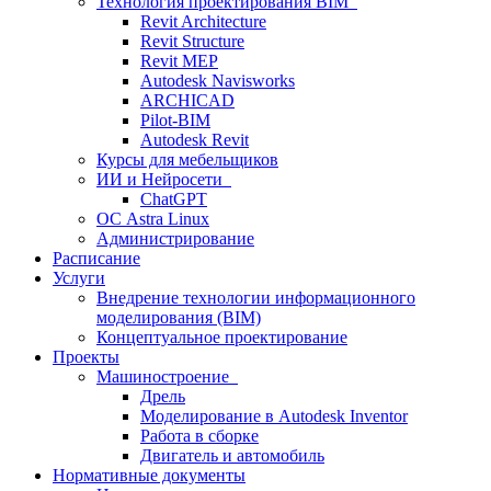
Технология проектирования BIM
Revit Architecture
Revit Structure
Revit MEP
Autodesk Navisworks
ARCHICAD
Pilot-BIM
Autodesk Revit
Курсы для мебельщиков
ИИ и Нейросети
ChatGPT
ОС Astra Linux
Администрирование
Расписание
Услуги
Внедрение технологии информационного
моделирования (BIM)
Концептуальное проектирование
Проекты
Машиностроение
Дрель
Моделирование в Autodesk Inventor
Работа в сборке
Двигатель и автомобиль
Нормативные документы