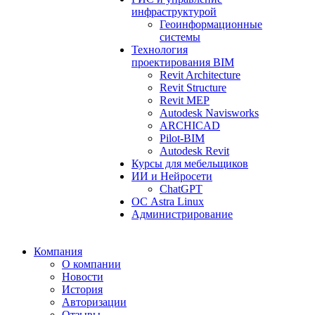
инфраструктурой
Геоинформационные
системы
Технология
проектирования BIM
Revit Architecture
Revit Structure
Revit MEP
Autodesk Navisworks
ARCHICAD
Pilot-BIM
Autodesk Revit
Курсы для мебельщиков
ИИ и Нейросети
ChatGPT
ОС Astra Linux
Администрирование
Компания
О компании
Новости
История
Авторизации
Отзывы